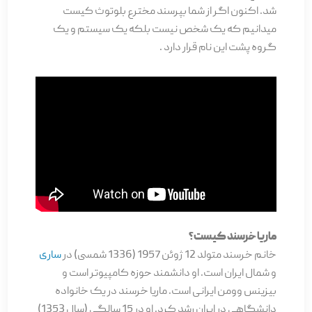
شد. اکنون اگر از شما بپرسند مخترع بلوتوث کیست
میدانیم که یک شخص نیست بلکه یک سیستم و یک
گروه پشت این نام قرار دارد .
ماریا خرسند کیست؟
خانم خرسند متولد 12 ژوئن 1957 (1336 شمسی) در
ساری
و شمال ایران است. او دانشمند حوزه کامپیوتر است و
بیزینس وومن ایرانی است. ماریا خرسند در یک خانواده
دانشگاهی در ایران رشد کرد. او در 15 سالگی (سال 1353)