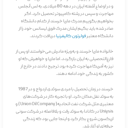
و در اوضاع آشفته ایران در دهه 80 میلادی، به لس آنجلس
مهاجرت و سپس در رشته کامپیوتر تحصیل کرد. اگر
بخواهیم بگوییم مدرک ماریا خرسند از کدام دانشگاه
صادر شده باید بگیم ایشان مدرک فوق لیسانس خود را از
دانشگاه معتبر
فولرتون کالیفرنیا
دریافت کردند.
خانواده ماریا خرسند و به‌ویژه مادرش می‌خواستند او پس از
فارغ‌التحصیلی به ایران بازگردد. اما ماریا و خواهرش که او
نیز به آمریکا مهاجرت کرده بود ترجیح دادند در خارج از
کشور به زندگی خود ادامه دهند.
خرسند در زمان تحصیل با مردی سوئدی ازدواج و در 1987
به سوئد نقل مکان کرد. او با تجربه کار در شرکت‌های
معتبری مثل شرکت نفت اتحادیه( Union Oil Company ) و
Uniysis در کانادا به سوئد رفت و بلافاصله در شرکت سونی
اریکسون شروع بکار کرد و اینجا جایی بود که زندگی
حرفه‌ای او آغاز شد.