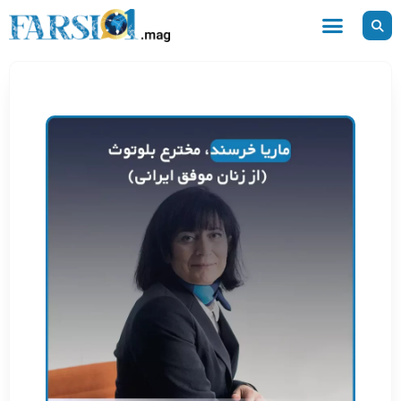
رش
ه
حتوا