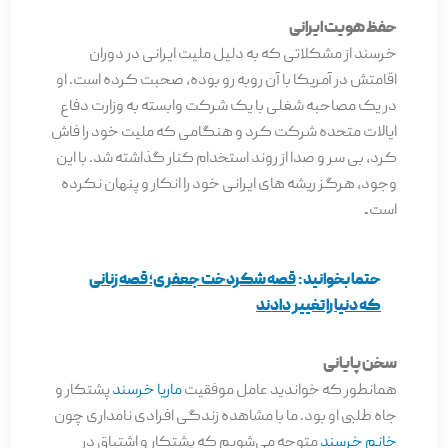
حفظ هویت ایرانی
خرسند از مشکلاتی که به دلیل ملیت ایرانی در دوران
اقامتش در آمریکا با آن روبه رو بوده، صحبت کرده است. او
در یک مصاحبه شغلی با یک شرکت وابسته به وزارت دفاع
ایالات متحده شرکت کرد و هنگامی که ملیت خود را فاش
کرد، بی سر و صدا از روند استخدام کنار گذاشته شد. با این
وجود، هرگز ریشه های ایرانی خود را انکار و پنهان نکرده
است
.
حتما بخوانید:
قصه شکردخت جعفری؛ قصه زنانی
که دنیا را تغییر دادند
سخن پایانی
همانطور که خواندید عامل موفقیت
ماریا خرسند
پشتکار و
جاه طلبی او بود. ما با مشاهده زندگی افرادی نامداری چون
خانم خرسند
متوجه می‌شویم که پشتکار و اشتیاق در