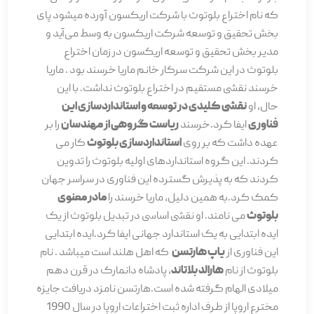
که نام اختراع بلوتوث با شرکت اریکسون آورده میشود پای
بخش تحقیق و توسعه شرکت اریکسون به وسط می‌آید و
مدیر بخش تحقیق و توسعه اریکسون در زمان اختراع
بلوتوث در این شرکت سرکار خانم ماریا خرسند بود . ماریا
خرسند نقشی مستقیم در اختراع بلوتوث نداشت. با این
حال، او
نقشی کلیدی در توسعه و استانداردسازی این
فناوری
ایفا کرد.خرسند
ریاست گروهی از مهندسان
را بر
عهده داشت که بر روی
استانداردسازی بلوتوث
کار می
کردند. این گروه استانداردهای اولیه بلوتوث را تدوین
کردند که به پذیرش گسترده این فناوری در سراسر جهان
کمک کرد.به همین دلیل، ماریا خرسند را
مادر معنوی
بلوتوث
می نامند. او نقشی اساسی در تبدیل بلوتوث از یک
ایده ابتدایی به یک استاندارد جهانی ایفا کرد.ایده ابتدایی
این فناوری از
یاپ هارتسن
که اهل هلند است میباشد . نام
بلوتوث از نام
هارالد بلاتاند
، پادشاه دانمارک در قرن دهم
میلادی الهام گرفته شده است.هارتسن نامزد دریافت جایزه
مخترع اروپا از طرف اداره ثبت اختراعات اروپا در سال 1990