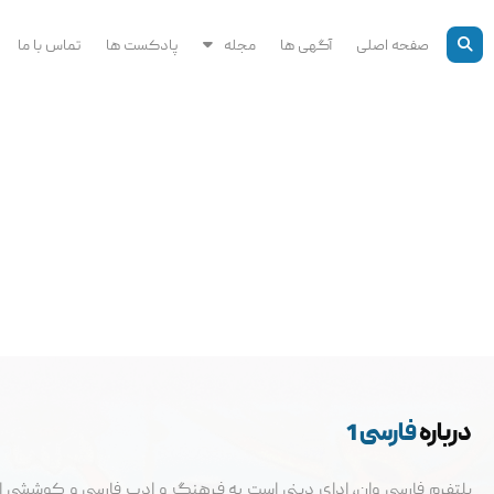
رش
ه
صفحه اصلی
آگهی ها
مجله
پادکست ها
تماس با ما
حتوا
درباره
فارسی 1
پلتفرم فارسی وان، ادای دینی است به فرهنگ و ادب فارسی و کوششی