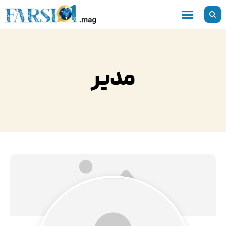
رش
ه
حتوا
مدیر