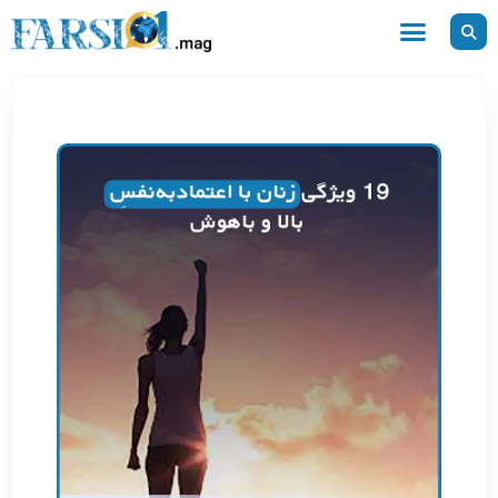
رش
ه
حتوا