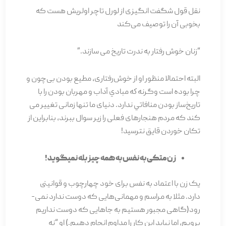
نقل قول شگفت انگیزی از لورل تاچر اولریش هست که
بخوبی آن را توصیف می­‌کند
“زنان خوش رفتار به ندرت تاریخ می سازند.”
البته احتمالا منظور او از خوش‌‌رفتاری، مطیع بودن بی‌چون و
چرا بوده است وگرنه كه مبادي آداب و مهربان بودن را با
تاريخ‌ساز بودن منافاتي ندارد. دنیای ما تنها زمانی تغییر می­‌
کند که مردم هنجارهای فعلی را زیر سوال ببرند، بنابراین از
تکان خوردن قایق نترسید!
زن متکی به نفس به همه چیز بله نمی­گوید!
یک زن با اعتماد به نفس برای خود چهارچوب‌ و قوانینی
دارد. مثلا به مراسم و مهمانی­‌هایی که دوست ندارد نمی‌­
رود(گاهی مجبور هستیم به جاهایی که دوست نداریم
برویم، اما نباید این کار را مداوم انجام دهیم.) او “نه