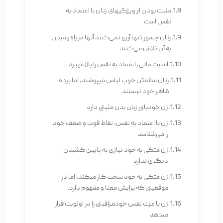
مثبت بودن از ویژگی­های زنان با اعتماد به
نفس است
زنان جسور تنها آرزو نمی­‌کنند آن­ها در راه رسیدن
به آن تلاش می‌­کنند
امنیت مالی، اعتماد به نفس را بالا می­برد
زنان مطمئن خوب لباس می­پوشند، اما برده
ظاهر خود نیستند
زن خودباور زبان بدن مثبتی دارد
زن با اعتماد به نفس، نقاط قوت و ضعف خود
را می‌شناسد
زن متکی به خود نیازی به پایین کشیدن
دیگری ندارد
زن متکی به خود سخت کار می­کند، اما در
موقعیتی که برایش معنا و مفهوم دارد.
زن با عزت نفس خودمراقبتی را در اولویت قرار
می­دهد