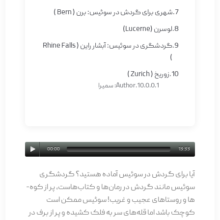
شهری برای گردش در سوئیس: برن ( Bern )
لوسرن (Lucerne)
گردشگری در سوئیس: آبشار راین ( Rhine Falls
)
زوریخ ( Zurich )
Author: سمیرا
00:00
13:33
آیا برای گردش در سوئیس آماده هستید؟ گردشگری
سوئیس مانند گردش در رمان‌ها و کتاب­‌هاست، پر از کوه‌­
ها و روستاهای عجیب و غریب! سوئیس ممکن است
کوچک باشد اما قله­‌های سر به فلک کشیده و پر از برف در