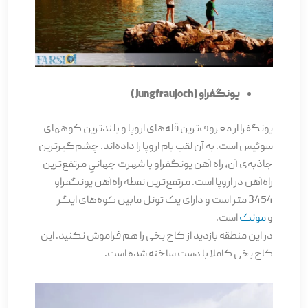
یونگفراو ( Jungfraujoch )
یونگفرا از معروف‌ترین قله­‌های اروپا و بلندترین کوه­های
سوئیس است. به آن لقب بام اروپا را داده­‌اند. چشم‌گیرترین
جاذبه­‌ی آن، راه آهن یونگفراو با شهرت جهانیِ مرتفع‌ترین
راه‌آهن در اروپا است. مرتفع‌ترین نقطه راه‌آهن یونگفراو
3454 متر است و دارای یک تونل مابین کوه‌های ایگر
و
مونک
است.
در این منطقه بازدید از کاخ یخی را هم فراموش نکنید. این
کاخ یخی کاملا با دست ساخته شده است.