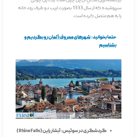
برجسته‌ترین مکانِ آن پل چپل است. یک پل چوبی
سرپوشیده که از سال 1333 بصورت اریب دو طرف رودخانه
را به هم متصل کرده است.
حتما بخوانید:
شهرهای معروف آلمان رو بگردیم و
بشناسیم
گردشگری در سوئیس: آبشار راین ( Rhine Falls )