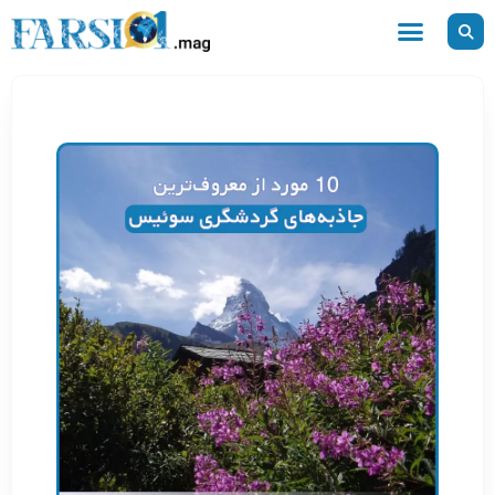
رش
ه
حتوا