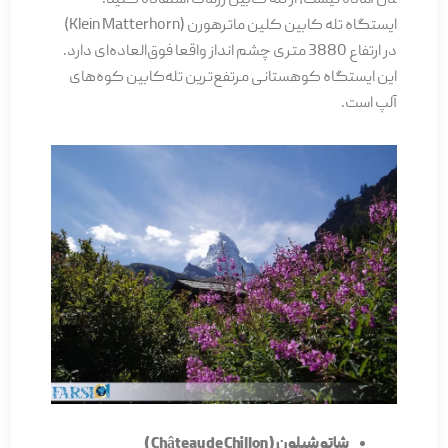
ایستگاه تله کابین کلین ماترهورن (Klein Matterhorn)
در ارتفاع 3880 متری چشم انداز واقعا فوق‌العاده­‌ای دارد.
این ایستگاه کوهستانی مرتفع‌ترین تله‌کابین کوه­‌های
آلپ است.
شاتو شیلون ( Château de Chillon )