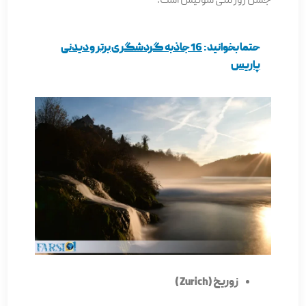
جشن روز ملی سوئیس است.
حتما بخوانید:
16 جاذبه گردشگری برتر و دیدنی
پاریس
زوریخ ( Zurich )