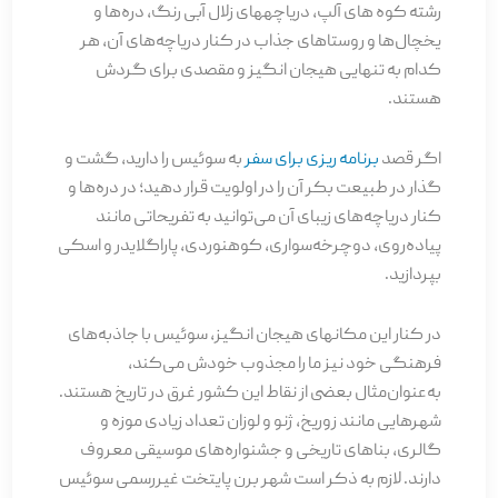
رشته کو­ه­ های آلپ، دریاچه­های زلال آبی رنگ، دره­‌ها و
یخچال­‌ها و روستاهای جذاب در کنار دریاچه‌های آن، هر
کدام به تنهایی هیجان انگیز و مقصدی برای گردش
هستند.
اگر قصد
برنامه ریزی برای سفر
به سوئیس را دارید، گشت و
گذار در طبیعت بکر آن را در اولویت قرار دهید؛ در دره‌­ها و
کنار دریاچه­‌های زیبای آن می­‌توانید به تفریحاتی مانند
پیاده‌روی، دوچرخه‌سواری، کوهنوردی، پاراگلایدر و اسکی
بپردازید.
در کنار این مکان­های هیجان انگیز، سوئیس با جاذبه­‌های
فرهنگی خود نیز ما را مجذوب خودش می­‌کند،
به‌عنوان‌مثال بعضی از نقاط این کشور غرق در تاریخ هستند.
شهرهایی مانند زوریخ، ژنو و لوزان تعداد زیادی موزه و
گالری، بناهای تاریخی و جشنواره­‌های موسیقی معروف
دارند. لازم به ذکر است شهر برن پایتخت غیررسمی سوئیس