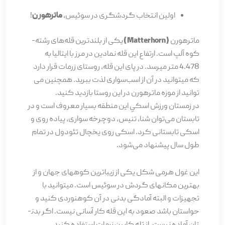
اولین انتخاب گردشگری در سوئیس،
ماترهورن
!
ماترهورن
(
Matterhorn
)
یکی از بلندترین قله­‌های رشته­
کوه آلپ است. ارتفاع این قله نمادین در مرز با ایتالیا به
4.478 متر می­رسد. در پای این قله، روستای زرمات قرار دارد
که می­توانید در آن از اسب‌سواری لذت ببرید. همچنین می­‌
توانید از موزه ماترهورن در این روستا بازدید کنید.
در زمستان ورزش اسکیِ این منطقه بسیار معروف است و در
تابستان می‌­توان شنا، تنیس، دوچرخه سواری، پیاده روی و
اسکی تابستانی کرد. اسکی روی یخچال تئودول در تمام
طول سال پیشنهاد می­‌شود.
این غول هرمی شکل یکی از زیباترین کوه­های جهان و از
بهترین مکان­های گردش در سوئیس است. می­توانید با
تجهیزات و البته آمادگی بدنی در آن کوهنوردی کنید و
حواستان باشد صعود به این قله کار آسانی نیست. اگر بدن­
تان آماده نیست، از تله کابین زرمات استفاده کنید.