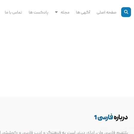
رش
ه
صفحه اصلی
آگهی ها
مجله
پادکست ها
تماس با ما
حتوا
درباره
فارسی 1
پلتفرم فارسی وان، ادای دینی است به فرهنگ و ادب فارسی و کوششی