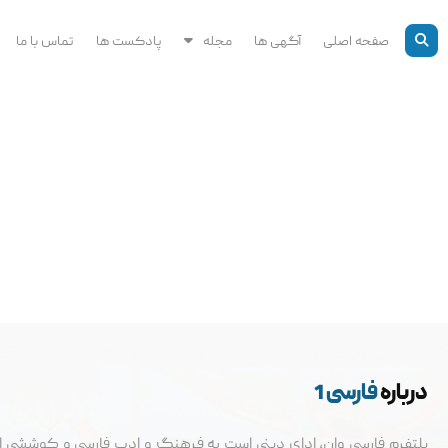
رش
ه
صفحه اصلی
آگهی ها
مجله
پادکست ها
تماس با ما
حتوا
درباره
فارسی 1
پلتفرم فارسی وان، ادای دینی است به فرهنگ و ادب فارسی و کوششی